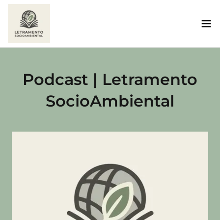
Podcast | Letramento
SocioAmbiental