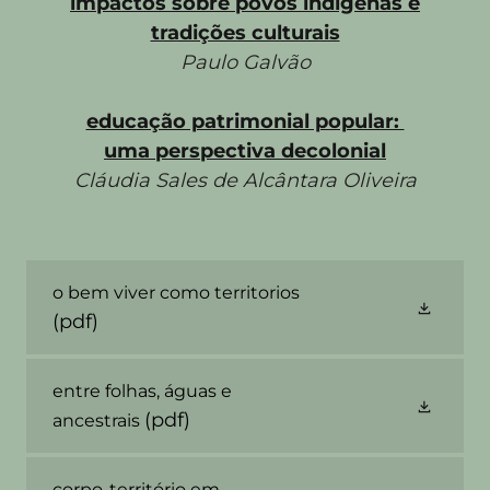
impactos sobre povos indígenas e
tradições culturais
Paulo Galvão
educação patrimonial popular:
uma perspectiva decolonial
Cláudia Sales de Alcântara Oliveira
o bem viver como territorios
(pdf)
entre folhas, águas e
(pdf)
ancestrais
corpo-território em